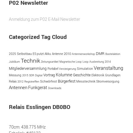
P02 Newsletter
Anmeldung zum P02 E-Mail Newsletter
Categorized Tag Cloud
DMR
2025
Selbstbau
ES putzt
Akku
Antenne
2010
Antennenworkshop
Bastelaktion
Technik
Jubiläum
Zeitungsartikel
Magnetische Loop
Loop
Ausbreitung
2014
Veranstaltung
Mitgliederversammlung
Simulation
Portabel
Versteigerung
Kolumne
Vortrag
Geschichte
Messung
2015
SDR
Digital
Elektronik
Grundlagen
Bürgerfest
Schwörfest
Messtechnik
Relais
2012
Regiotreffen
Stromversorgung
Antennen
Funkgerät
Downloads
Relais Esslingen DB0BO
70cm: 438.775 MHz