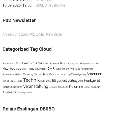
10.09.2026
, 19:30
–
DB0BO Regelrunde
P02 Newsletter
Anmeldung zum P02 E-Mail Newsletter
Categorized Tag Cloud
Geschichte
Akku
Antenne
Bastelaktion
Elektronik
Stromversorgung
Magnetische Loop
DMR
Mitgliederversammlung
Schwörfest
Downloads
Jubiläum
Ausbreitung
Antennen
Simulation
Messung
Messtechnik
Antennenworkshop
Loop
Versteigerung
Technik
Funkgerät
Bürgerfest
Vortrag
Selbstbau
Relais
2014
2012
2015
Veranstaltung
Kolumne
2010
2025
ES putzt
Grundlagen
Regiotreffen
Digital
Portabel
SDR
Zeitungsartikel
Relais Esslingen DB0BO