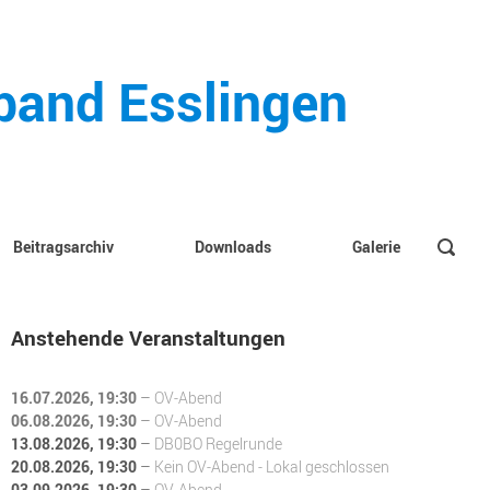
rband Esslingen
Beitragsarchiv
Downloads
Galerie
Anstehende Veranstaltungen
16.07.2026
, 19:30
–
OV-Abend
06.08.2026
, 19:30
–
OV-Abend
13.08.2026
, 19:30
–
DB0BO Regelrunde
20.08.2026
, 19:30
–
Kein OV-Abend - Lokal geschlossen
03.09.2026
, 19:30
–
OV-Abend