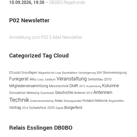
10.09.2026
, 19:30
–
DB0BO Regelrunde
P02 Newsletter
Anmeldung zum P02 E-Mail Newsletter
Categorized Tag Cloud
ES putzt
Grundlagen
Magnetische Loop
Bastelaktion
Versteigerung
SDR
Stromversorgung
Veranstaltung
Funkgerät
Akku
Selbstbau
2010
Loop
Jubiläum
Kolumne
DMR
Mitgliederversammlung
Messtechnik
2012
Ausbreitung
Antennen
Geschichte
Simulation
Messung
Antenne
Downloads
2015
Technik
Portabel
Antennenworkshop
Relais
Zeitungsartikel
Elektronik
Regiotreffen
Bürgerfest
Vortrag
Schwörfest
2025
2014
Digital
Relais Esslingen DB0BO