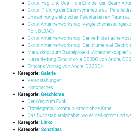
Skript: Yagi und Uda – die Erfinder der „Beam-Ant
Skript: Prüfung der Stromsymmetrie auf Paralleldr
Umrechnung elektrischer Feldstärken im Raum a
Skript Antennenworkshop: Vergleichsmessungen zw
Rolf, DL3AO)
Skript Antennenworkshop: Der verflixte flache Abs
Skript Antennenworkshop: Der „Numerical Electro
Manuskript zum Bastelprojekt „Antennenkoppler“ 
Kurzanleitung Echolink via DB0BO von Andre, D
Echolink Vortrag von Andre, DG3SDK
Kategorie:
Galerie
Veranstaltungen
Historisches
Kategorie:
Geschichte
Der Weg zum Funk
Erdtelegrafie, Kommunikation ohne Kabel
Das Buchstabieralphabet, wo es herkommt und w
Kategorie:
Links
Kategorie:
Sonstiges