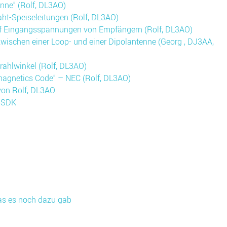
enne“ (Rolf, DL3AO)
aht-Speiseleitungen (Rolf, DL3AO)
uf Eingangsspannungen von Empfängern (Rolf, DL3AO)
ischen einer Loop- und einer Dipolantenne (Georg , DJ3AA,
trahlwinkel (Rolf, DL3AO)
magnetics Code“ – NEC (Rolf, DL3AO)
von Rolf, DL3AO
G3SDK
as es noch dazu gab