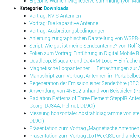
Ergebnis Wahlen Mitgliederversammlung (von Man
Kategorie:
Downloads
Vortrag: NVIS Antennen
Vortrag: Die kapazitive Antenne
Vortrag: Ausbreitungsbedingungen
Anleitung zur graphischen Darstellung von WSPR-
Script: Wie gut ist meine Sendeantenne? von Rolf
Folien zum Vortrag: Einführung in Digital Mobile
Quadloop, Bisquare und DJ4VM-Loop – Einfache un
Magnetische Loopantennen – Betrachtungen zur A
Manuskript zum Vortrag „Antennen im Portabelbe
Regeneration der Emission einer Senderöhre (BBC 
Anwendung von 4NEC2 anhand von Beispielen (Ro
Radiation Patterns of Three Element SteppIR Ant
Georg, DJ3AA, Helmut, DL9CI)
Messung horizontaler Abstrahldiagramme von step
DL9CI)
Präsentation zum Vortrag „Magnetische Antennen 
Präsentation zum Vortrag „LoTW, eQSL und ander