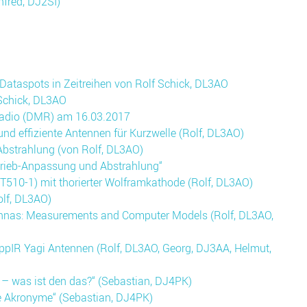
fred, DJ2SI)
Dataspots in Zeitreihen von Rolf Schick, DL3AO
 Schick, DL3AO
 Radio (DMR) am 16.03.2017
d effiziente Antennen für Kurzwelle (Rolf, DL3AO)
bstrahlung (von Rolf, DL3AO)
trieb-Anpassung und Abstrahlung“
T510-1) mit thorierter Wolframkathode (Rolf, DL3AO)
lf, DL3AO)
ennas: Measurements and Computer Models (Rolf, DL3AO,
pIR Yagi Antennen (Rolf, DL3AO, Georg, DJ3AA, Helmut,
– was ist den das?“ (Sebastian, DJ4PK)
e Akronyme“ (Sebastian, DJ4PK)