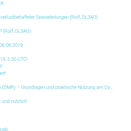
ck
verlustbehafteter Speiseleitungen (Rolf, DL3AO)
? (Rolf, DL3AO)
 06.06.2019
19, 5.30 UTC!
l!
rt!
dio (DMR) – Grundlagen und praktische Nutzung am Do.,
t und nützlich
rieb