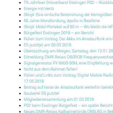
75-Jahrfeier Ortsverband Esslingen P02 – Rückbli
Energie mit Hertz
Skript: Eine einfache Bestimmung der Kenngrößen 
50 Jahre Mondlandung, Apollo in Realtime
Skript: Mobil-Portabel auf 80 m – Wo bleibt die HF
Bürgerfest Esslingen 2019 – ein Bericht
Folien zum Vortrag: Der Akku im Amateurfunk am
ES putzt(e) am 30.03.2019
Überraschung am Morgen, Samstag, den 12.01.20
Eilmeldung DMR Relais DB0ROB Frequenzwechse
Signalgenerator FY 6600-30M, eine Empfehlung we
Nicht aus dem Rahmen fallen!
Folien und Links zum Vortrag: Digital Mobile Ra
17.05.2018
Beitrag auf heise.de: Amateurfunk weiterhin belieb
Sauberle! ES putzte!
Mitgliederversammlung am 01.03.2018
P02 beim Esslinger Bürgerfest – ein später Bericht
Neues DMR-Relais Katharinenlinde DB0LBG in Bet