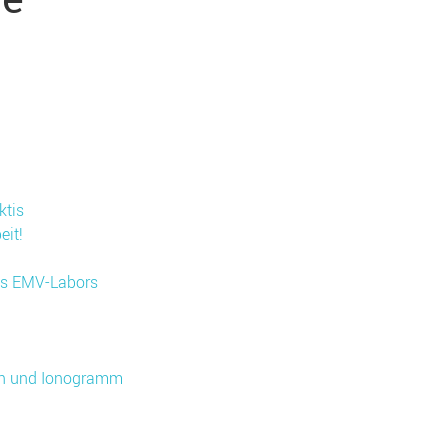
ktis
eit!
es EMV-Labors
en und Ionogramm