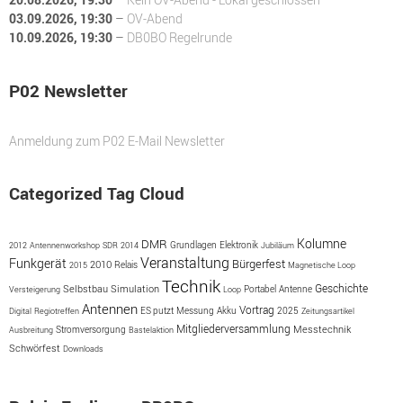
03.09.2026
, 19:30
–
OV-Abend
10.09.2026
, 19:30
–
DB0BO Regelrunde
P02 Newsletter
Anmeldung zum P02 E-Mail Newsletter
Categorized Tag Cloud
Kolumne
DMR
2012
Antennenworkshop
SDR
2014
Grundlagen
Elektronik
Jubiläum
Veranstaltung
Funkgerät
Bürgerfest
2010
2015
Relais
Magnetische Loop
Technik
Geschichte
Simulation
Selbstbau
Portabel
Antenne
Versteigerung
Loop
Antennen
Vortrag
ES putzt
Messung
Akku
2025
Digital
Regiotreffen
Zeitungsartikel
Mitgliederversammlung
Messtechnik
Ausbreitung
Stromversorgung
Bastelaktion
Schwörfest
Downloads