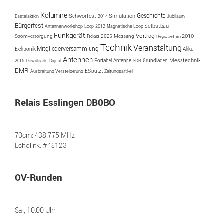
Kolumne
Geschichte
Simulation
Schwörfest
Bastelaktion
2014
Jubiläum
Bürgerfest
Selbstbau
Antennenworkshop
Loop
2012
Magnetische Loop
Funkgerät
Vortrag
2025
Messung
2010
Stromversorgung
Relais
Regiotreffen
Technik
Veranstaltung
Mitgliederversammlung
Akku
Elektronik
Antennen
Portabel
Antenne
Messtechnik
2015
Downloads
Digital
SDR
Grundlagen
DMR
ES putzt
Ausbreitung
Versteigerung
Zeitungsartikel
Relais Esslingen DB0BO
70cm: 438.775 MHz
Echolink: #48123
OV-Runden
Sa., 10.00 Uhr