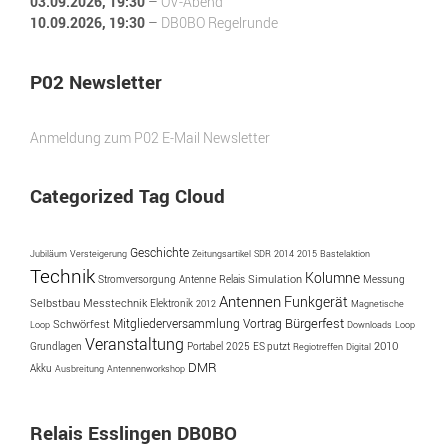
03.09.2026
, 19:30
–
OV-Abend
10.09.2026
, 19:30
–
DB0BO Regelrunde
P02 Newsletter
Anmeldung zum P02 E-Mail Newsletter
Categorized Tag Cloud
Geschichte
Jubiläum
Versteigerung
Zeitungsartikel
SDR
2014
2015
Bastelaktion
Technik
Kolumne
Simulation
Antenne
Messung
Stromversorgung
Relais
Antennen
Funkgerät
Selbstbau
Messtechnik
Elektronik
2012
Magnetische
Bürgerfest
Vortrag
Mitgliederversammlung
Schwörfest
Loop
Downloads
Loop
Veranstaltung
Portabel
2025
ES putzt
2010
Grundlagen
Regiotreffen
Digital
DMR
Akku
Ausbreitung
Antennenworkshop
Relais Esslingen DB0BO