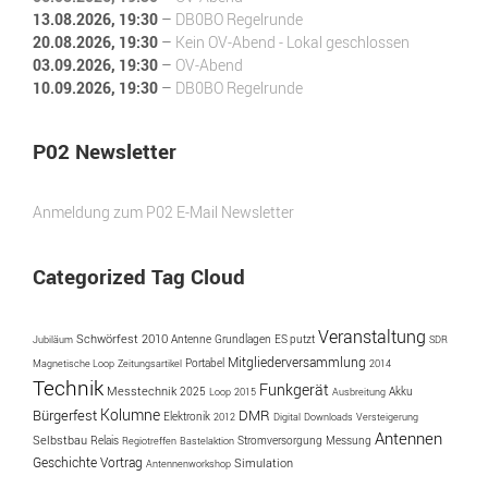
13.08.2026
, 19:30
–
DB0BO Regelrunde
20.08.2026
, 19:30
–
Kein OV-Abend - Lokal geschlossen
03.09.2026
, 19:30
–
OV-Abend
10.09.2026
, 19:30
–
DB0BO Regelrunde
P02 Newsletter
Anmeldung zum P02 E-Mail Newsletter
Categorized Tag Cloud
Veranstaltung
Schwörfest
2010
Antenne
ES putzt
Jubiläum
Grundlagen
SDR
Mitgliederversammlung
Portabel
Magnetische Loop
Zeitungsartikel
2014
Technik
Funkgerät
Messtechnik
2025
Akku
Loop
2015
Ausbreitung
Kolumne
Bürgerfest
DMR
Elektronik
2012
Digital
Downloads
Versteigerung
Antennen
Selbstbau
Messung
Relais
Regiotreffen
Bastelaktion
Stromversorgung
Geschichte
Vortrag
Simulation
Antennenworkshop