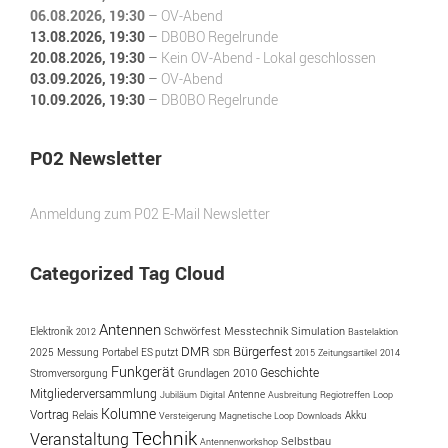
06.08.2026
, 19:30
–
OV-Abend
13.08.2026
, 19:30
–
DB0BO Regelrunde
20.08.2026
, 19:30
–
Kein OV-Abend - Lokal geschlossen
03.09.2026
, 19:30
–
OV-Abend
10.09.2026
, 19:30
–
DB0BO Regelrunde
P02 Newsletter
Anmeldung zum P02 E-Mail Newsletter
Categorized Tag Cloud
Antennen
Simulation
Schwörfest
Messtechnik
Elektronik
2012
Bastelaktion
Bürgerfest
DMR
2025
Messung
Portabel
ES putzt
SDR
2015
Zeitungsartikel
2014
Funkgerät
Geschichte
2010
Stromversorgung
Grundlagen
Mitgliederversammlung
Antenne
Jubiläum
Digital
Ausbreitung
Regiotreffen
Loop
Kolumne
Vortrag
Akku
Relais
Versteigerung
Magnetische Loop
Downloads
Technik
Veranstaltung
Selbstbau
Antennenworkshop