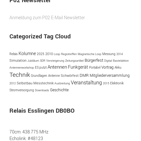
P02 Newsletter
Anmeldung zum P02 E-Mail Newsletter
Categorized Tag Cloud
Kolumne
2025
2010
Messung
Relais
Loop
Regiotreffen
Magnetische Loop
2014
Bürgerfest
Simulation
Jubiläum
SDR
Versteigerung
Zeitungsartikel
Digital
Bastelaktion
Antennen
Funkgerät
Vortrag
ES putzt
Portabel
Akku
Antennenworkshop
Technik
DMR
Mitgliederversammlung
Antenne
Schwörfest
Grundlagen
Veranstaltung
Selbstbau
Messtechnik
2012
Ausbreitung
2015
Elektronik
Geschichte
Stromversorgung
Downloads
Relais Esslingen DB0BO
70cm: 438.775 MHz
Echolink: #48123