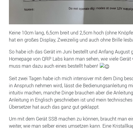
Keine 10cm lang, 6,5cm breit und 2,5cm hoch (ohne Knöpfe) p
hat ein großes Display, Zweizeilig und auch ohne Brille le
So habe ich das Gerät im Juni bestellt und Anfang August ge
Homepage von QRP Labs kann man sehen, wie viele Gerät v
muss man dazu auch eines bestellt haben!
Seit zwei Tagen habe ich mich intensiver mit dem Ding besc
in Anspruch nehmen wird, lässt die Bedienungsanleitung mi
intuitiv machen, manche Dinge brauchen aber die Anleitung
Anleitung in Englisch geschrieben ist und mein technisches 
Übersetzer hat auch das ganz gut geklappt.
Um mit dem Gerät SSB machen zu können, braucht man ein Mi
weiter, wie man selber eines umsetzen kann. Eine Kristallkap