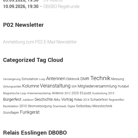
10.09.2026
, 19:30
–
DB0BO Regelrunde
P02 Newsletter
Anmeldung zum P02 E-Mail Newsletter
Categorized Tag Cloud
Technik
Antennen
DMR
Simulation
Messung
Versteigerung
Loop
Elektronik
Veranstaltung
Kolumne
Mitgliederversammlung
Portabel
Zeitungsartikel
SDR
Antenne
2025
ES putzt
Magnetische Loop
Antennenworkshop
2012
Ausbreitung
2015
Bürgerfest
Geschichte
Vortrag
Akku
Schwörfest
Jubiläum
Relais
2014
Regiotreffen
2010
Selbstbau
Messtechnik
Bastelaktion
Stromversorgung
Downloads
Digital
Funkgerät
Grundlagen
Relais Esslingen DB0BO