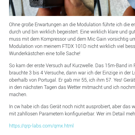
Ohne große Erwartungen an die Modulation führte ich die 
durch und bin wirklich begeistert. Eine wirklich klare und
muss mit dem Kompressor und dem Mic Gain vorsichtig umgeh
Modulation von meinem FTDX 101D nicht wirklich viel besser.
Wunderkästchen eine tolle Sache!
So kam der erste Versuch auf Kurzwelle. Das 15m-Band in Ri
brauchte 3 bis 4 Versuche, dann war ich der Einzige in der L
oberhalb von Portugal. Er gab mir 55, ich ihm 57. Yes! Gerät
in den nächsten Tagen das Wetter mitmacht und ich nochma
machen.
In cw habe ich das Gerät noch nicht ausprobiert, aber das 
mit zahllosen Parametern konfigurierbar. Wer im Detail mehr
https://qrp-labs.com/qmx.html