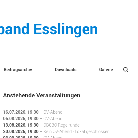
rband Esslingen
Beitragsarchiv
Downloads
Galerie
Anstehende Veranstaltungen
16.07.2026
, 19:30
–
OV-Abend
06.08.2026
, 19:30
–
OV-Abend
13.08.2026
, 19:30
–
DB0BO Regelrunde
20.08.2026
, 19:30
–
Kein OV-Abend - Lokal geschlossen
03.09.2026
, 19:30
–
OV-Abend