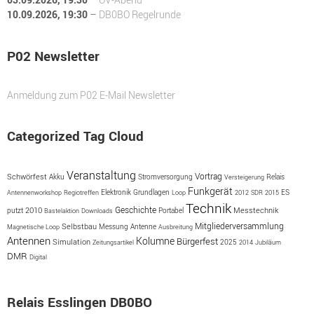
10.09.2026
, 19:30
–
DB0BO Regelrunde
P02 Newsletter
Anmeldung zum P02 E-Mail Newsletter
Categorized Tag Cloud
Veranstaltung
Vortrag
Schwörfest
Akku
Stromversorgung
Versteigerung
Relais
Funkgerät
ES
Antennenworkshop
Regiotreffen
Elektronik
Grundlagen
Loop
2012
SDR
2015
Technik
Geschichte
putzt
2010
Portabel
Messtechnik
Bastelaktion
Downloads
Mitgliederversammlung
Selbstbau
Messung
Antenne
Magnetische Loop
Ausbreitung
Antennen
Kolumne
Bürgerfest
Simulation
2025
Zeitungsartikel
2014
Jubiläum
DMR
Digital
Relais Esslingen DB0BO