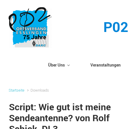
Zum Hauptinhalt springen
P02
Über Uns
Veranstaltungen
Startseite
Downloads
Script: Wie gut ist meine
Sendeantenne? von Rolf
Schick, DL3...