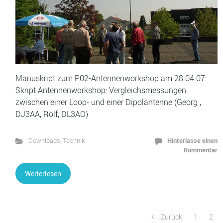
Manuskript zum P02-Antennenworkshop am 28.04.07:
Skript Antennenworkshop: Vergleichsmessungen
zwischen einer Loop- und einer Dipolantenne (Georg ,
DJ3AA, Rolf, DL3AO)
Hinterlasse einen
Downloads
,
Technik
Kommentar
Weiterlesen
Zurück
1
2