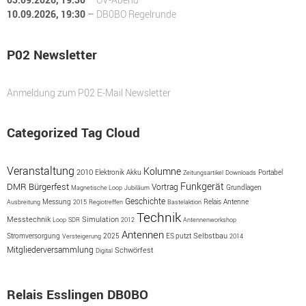
10.09.2026
, 19:30
–
DB0BO Regelrunde
P02 Newsletter
Anmeldung zum P02 E-Mail Newsletter
Categorized Tag Cloud
Veranstaltung
Kolumne
2010
Akku
Portabel
Elektronik
Zeitungsartikel
Downloads
Funkgerät
Bürgerfest
DMR
Vortrag
Magnetische Loop
Jubiläum
Grundlagen
Geschichte
Messung
Antenne
Ausbreitung
2015
Regiotreffen
Bastelaktion
Relais
Technik
Simulation
Messtechnik
Loop
SDR
2012
Antennenworkshop
Antennen
2025
ES putzt
Selbstbau
Stromversorgung
Versteigerung
2014
Mitgliederversammlung
Schwörfest
Digital
Relais Esslingen DB0BO