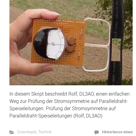
In diesem Skript beschreibt Rolf, DL3AO, einen einfachen
Weg zur Prüfung der Stromsymmetrie auf Paralleldraht-
Speiseleitungen. Prüfung der Stromsymmetrie auf
Paralleldraht-Speiseleitungen (Rolf, DL3AO)
Hinterlasse einen
Downloads
,
Technik