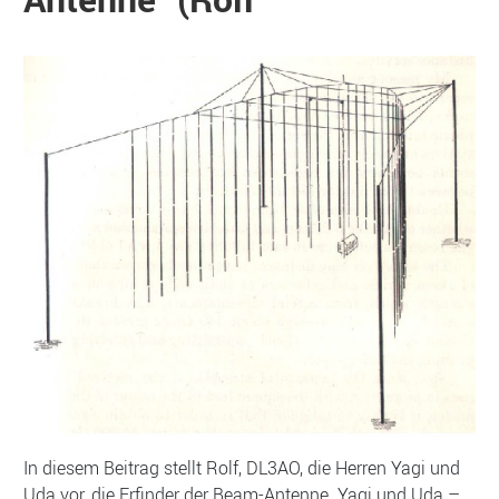
In diesem Beitrag stellt Rolf, DL3AO, die Herren Yagi und
Uda vor, die Erfinder der Beam-Antenne. Yagi und Uda –