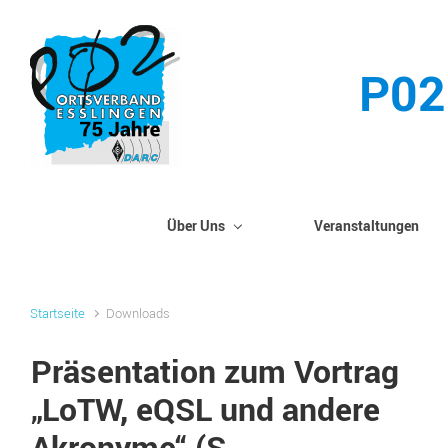
Zum Hauptinhalt springen
P02
Über Uns
Veranstaltungen
Startseite
Downloads
Präsentation zum Vortrag
„LoTW, eQSL und andere
Akronyme“ (S