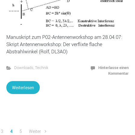
Manuskript zum P02-Antennenworkshop am 28.04.07:
Skript Antennenworkshop: Der verflixte flache
Abstrahlwinkel (Rolf, DL3AO)
Hinterlasse einen
Downloads
,
Technik
Kommentar
Weiterlesen
3
4
5
Weiter