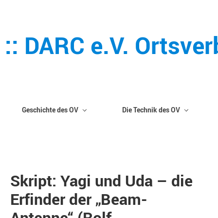
 :: DARC e.V. Ortsve
Geschichte des OV
Die Technik des OV
Skript: Yagi und Uda – die
Erfinder der „Beam-
Antenne“ (Rolf