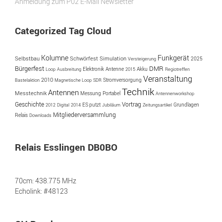
Anmeldung zum P02 E-Mail Newsletter
Categorized Tag Cloud
Kolumne
Funkgerät
Simulation
Selbstbau
Schwörfest
2025
Versteigerung
Bürgerfest
DMR
Antenne
Akku
Loop
Ausbreitung
Elektronik
2015
Regiotreffen
Veranstaltung
2010
Bastelaktion
Magnetische Loop
SDR
Stromversorgung
Technik
Antennen
Messtechnik
Messung
Portabel
Antennenworkshop
Geschichte
Vortrag
ES putzt
2012
Digital
2014
Jubiläum
Zeitungsartikel
Grundlagen
Mitgliederversammlung
Relais
Downloads
Relais Esslingen DB0BO
70cm: 438.775 MHz
Echolink: #48123