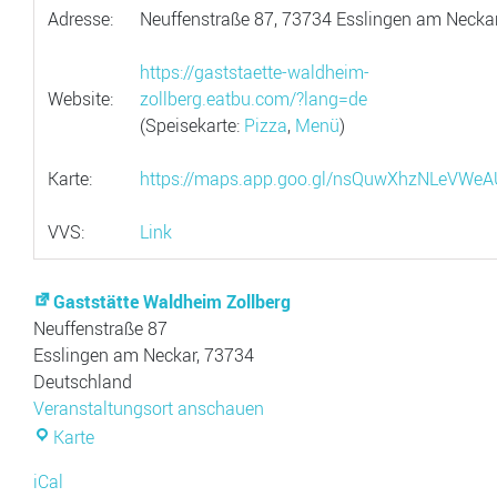
Adresse:
Neuffenstraße 87, 73734 Esslingen am Necka
https://gaststaette-waldheim-
Website:
zollberg.eatbu.com/?lang=de
(Speisekarte:
Pizza
,
Menü
)
Karte:
https://maps.app.goo.gl/nsQuwXhzNLeVWe
VVS:
Link
Gaststätte Waldheim Zollberg
Neuffenstraße 87
Esslingen am Neckar
,
73734
Deutschland
Veranstaltungsort anschauen
Gaststätte
Karte
Waldheim
iCal
Zollberg