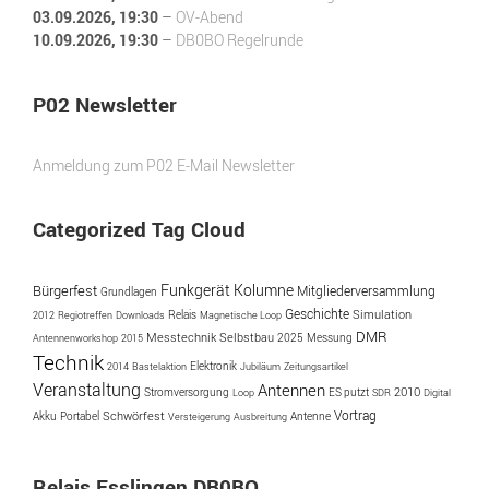
03.09.2026
, 19:30
–
OV-Abend
10.09.2026
, 19:30
–
DB0BO Regelrunde
P02 Newsletter
Anmeldung zum P02 E-Mail Newsletter
Categorized Tag Cloud
Funkgerät
Kolumne
Bürgerfest
Mitgliederversammlung
Grundlagen
Geschichte
Simulation
2012
Regiotreffen
Downloads
Relais
Magnetische Loop
DMR
Messtechnik
Selbstbau
2025
Messung
Antennenworkshop
2015
Technik
2014
Bastelaktion
Elektronik
Jubiläum
Zeitungsartikel
Veranstaltung
Antennen
ES putzt
2010
Stromversorgung
Loop
SDR
Digital
Vortrag
Akku
Portabel
Schwörfest
Antenne
Versteigerung
Ausbreitung
Relais Esslingen DB0BO