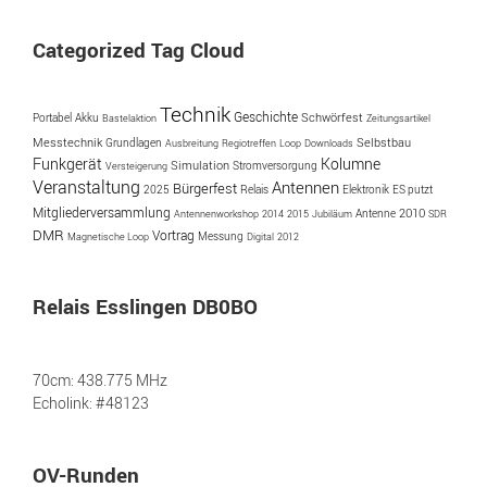
Categorized Tag Cloud
Technik
Geschichte
Portabel
Akku
Schwörfest
Bastelaktion
Zeitungsartikel
Messtechnik
Selbstbau
Grundlagen
Ausbreitung
Regiotreffen
Loop
Downloads
Funkgerät
Kolumne
Simulation
Versteigerung
Stromversorgung
Veranstaltung
Antennen
Bürgerfest
2025
ES putzt
Relais
Elektronik
Mitgliederversammlung
Antenne
2010
Antennenworkshop
2014
2015
Jubiläum
SDR
DMR
Vortrag
Messung
Magnetische Loop
Digital
2012
Relais Esslingen DB0BO
70cm: 438.775 MHz
Echolink: #48123
OV-Runden