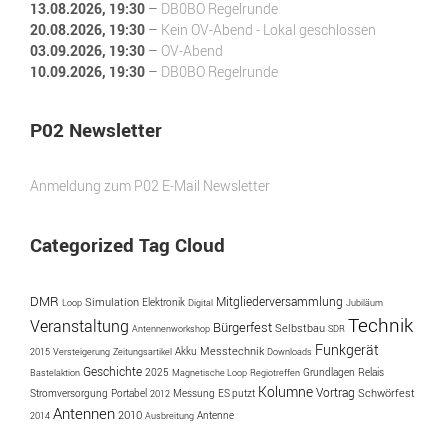
13.08.2026
, 19:30
–
DB0BO Regelrunde
20.08.2026
, 19:30
–
Kein OV-Abend - Lokal geschlossen
03.09.2026
, 19:30
–
OV-Abend
10.09.2026
, 19:30
–
DB0BO Regelrunde
P02 Newsletter
Anmeldung zum P02 E-Mail Newsletter
Categorized Tag Cloud
DMR
Simulation
Mitgliederversammlung
Loop
Elektronik
Digital
Jubiläum
Technik
Veranstaltung
Bürgerfest
Selbstbau
Antennenworkshop
SDR
Funkgerät
Akku
Messtechnik
2015
Versteigerung
Zeitungsartikel
Downloads
Geschichte
2025
Bastelaktion
Magnetische Loop
Regiotreffen
Grundlagen
Relais
Kolumne
Vortrag
Portabel
Messung
ES putzt
Schwörfest
Stromversorgung
2012
Antennen
2010
Antenne
2014
Ausbreitung