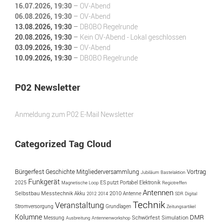
16.07.2026
, 19:30
–
OV-Abend
06.08.2026
, 19:30
–
OV-Abend
13.08.2026
, 19:30
–
DB0BO Regelrunde
20.08.2026
, 19:30
–
Kein OV-Abend - Lokal geschlossen
03.09.2026
, 19:30
–
OV-Abend
10.09.2026
, 19:30
–
DB0BO Regelrunde
P02 Newsletter
Anmeldung zum P02 E-Mail Newsletter
Categorized Tag Cloud
Bürgerfest
Geschichte
Vortrag
Mitgliederversammlung
Jubiläum
Bastelaktion
Funkgerät
2025
ES putzt
Portabel
Magnetische Loop
Elektronik
Regiotreffen
Antennen
Selbstbau
Messtechnik
Akku
2010
Antenne
2012
2014
SDR
Digital
Technik
Veranstaltung
Stromversorgung
Grundlagen
Zeitungsartikel
Kolumne
DMR
Simulation
Messung
Schwörfest
Ausbreitung
Antennenworkshop