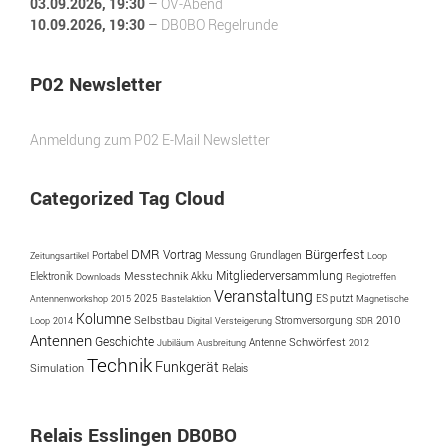
03.09.2026
, 19:30
–
OV-Abend
10.09.2026
, 19:30
–
DB0BO Regelrunde
P02 Newsletter
Anmeldung zum P02 E-Mail Newsletter
Categorized Tag Cloud
Bürgerfest
DMR
Vortrag
Portabel
Messung
Zeitungsartikel
Grundlagen
Loop
Mitgliederversammlung
Messtechnik
Akku
Elektronik
Downloads
Regiotreffen
Veranstaltung
2025
ES putzt
Antennenworkshop
2015
Bastelaktion
Magnetische
Kolumne
Selbstbau
2010
Loop
2014
Digital
Versteigerung
Stromversorgung
SDR
Antennen
Geschichte
Antenne
Schwörfest
Jubiläum
Ausbreitung
2012
Technik
Funkgerät
Simulation
Relais
Relais Esslingen DB0BO