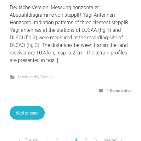
Deutsche Version: Messung horizontaler
Abstrahldiagramme von steppIR Yagi Antennen
Horizontal radiation patterns of three element steppIR
Yagi antennas at the stations of DJ3AA (fig.1) and
DL9CI (fig.2) were measured at the recording site of
DL3AO (fig.3). The distances between transmitter and
receiver are 10.4 km, resp. 6.2 km. The terrain profiles
are presented in figs. […]
Downloads
,
Technik
1 Kommentar
Weiterlesen
Zurück
1
2
3
4
5
6
Weiter