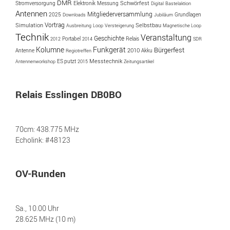
DMR
Messung
Schwörfest
Stromversorgung
Elektronik
Digital
Bastelaktion
Antennen
Mitgliederversammlung
2025
Downloads
Jubiläum
Grundlagen
Vortrag
Simulation
Selbstbau
Ausbreitung
Loop
Versteigerung
Magnetische Loop
Technik
Veranstaltung
Geschichte
Portabel
2012
2014
Relais
SDR
Kolumne
Funkgerät
Bürgerfest
Antenne
2010
Akku
Regiotreffen
ES putzt
Messtechnik
Antennenworkshop
2015
Zeitungsartikel
Relais Esslingen DB0BO
70cm: 438.775 MHz
Echolink: #48123
OV-Runden
Sa., 10.00 Uhr
28.625 MHz (10 m)