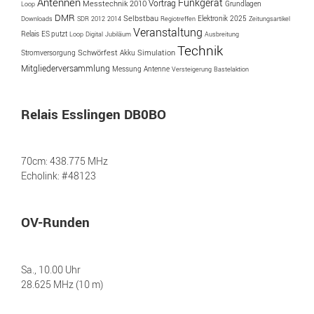
Antennen
Funkgerät
Vortrag
Messtechnik
2010
Loop
Grundlagen
DMR
Selbstbau
2025
Downloads
SDR
2012
2014
Regiotreffen
Elektronik
Zeitungsartikel
Veranstaltung
ES putzt
Relais
Loop
Digital
Jubiläum
Ausbreitung
Technik
Simulation
Schwörfest
Akku
Stromversorgung
Mitgliederversammlung
Messung
Antenne
Versteigerung
Bastelaktion
Relais Esslingen DB0BO
70cm: 438.775 MHz
Echolink: #48123
OV-Runden
Sa., 10.00 Uhr
28.625 MHz (10 m)