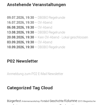
Anstehende Veranstaltungen
09.07.2026
, 19:30
–
DB0BO Regelrunde
16.07.2026
, 19:30
–
OV-Abend
06.08.2026
, 19:30
–
OV-Abend
13.08.2026
, 19:30
–
DB0BO Regelrunde
20.08.2026
, 19:30
–
Kein OV-Abend - Lokal geschlossen
03.09.2026
, 19:30
–
OV-Abend
10.09.2026
, 19:30
–
DB0BO Regelrunde
P02 Newsletter
Anmeldung zum P02 E-Mail Newsletter
Categorized Tag Cloud
Kolumne
Bürgerfest
Geschichte
Portabel
Antennenworkshop
2015
Magnetische