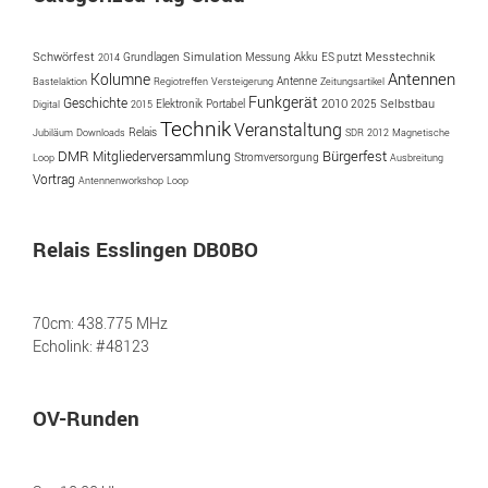
Simulation
Schwörfest
Messung
Akku
ES putzt
Messtechnik
2014
Grundlagen
Antennen
Kolumne
Antenne
Bastelaktion
Regiotreffen
Versteigerung
Zeitungsartikel
Funkgerät
Geschichte
Portabel
2010
2025
Selbstbau
Digital
2015
Elektronik
Technik
Veranstaltung
Jubiläum
Downloads
Relais
SDR
2012
Magnetische
Bürgerfest
DMR
Mitgliederversammlung
Loop
Stromversorgung
Ausbreitung
Vortrag
Antennenworkshop
Loop
Relais Esslingen DB0BO
70cm: 438.775 MHz
Echolink: #48123
OV-Runden